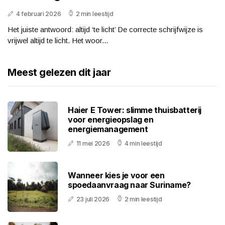
4 februari 2026
2 min leestijd
Het juiste antwoord: altijd ‘te licht’ De correcte schrijfwijze is
vrijwel altijd te licht. Het woor...
Meest gelezen dit jaar
Haier E Tower: slimme thuisbatterij
voor energieopslag en
energiemanagement
11 mei 2026
4 min leestijd
Wanneer kies je voor een
spoedaanvraag naar Suriname?
23 juli 2026
2 min leestijd