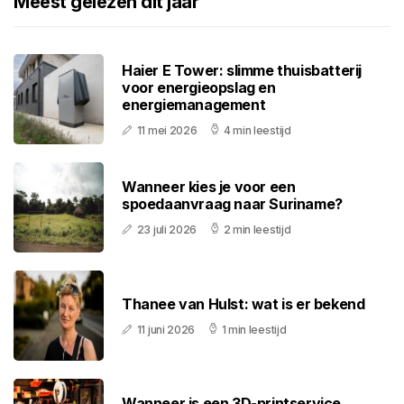
Meest gelezen dit jaar
Haier E Tower: slimme thuisbatterij
voor energieopslag en
energiemanagement
11 mei 2026
4 min leestijd
Wanneer kies je voor een
spoedaanvraag naar Suriname?
23 juli 2026
2 min leestijd
Thanee van Hulst: wat is er bekend
11 juni 2026
1 min leestijd
Wanneer is een 3D-printservice