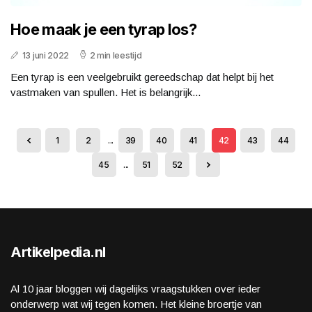
Hoe maak je een tyrap los?
13 juni 2022
2 min leestijd
Een tyrap is een veelgebruikt gereedschap dat helpt bij het
vastmaken van spullen. Het is belangrijk...
1
2
...
39
40
41
42
43
44
45
...
51
52
Artikelpedia.nl
Al 10 jaar bloggen wij dagelijks vraagstukken over ieder
onderwerp wat wij tegen komen. Het kleine broertje van