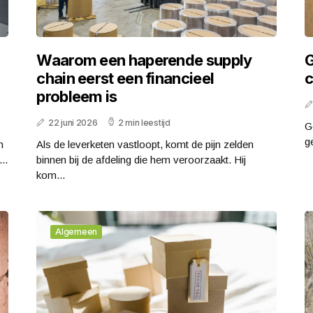
Waarom een haperende supply
G
chain eerst een financieel
c
probleem is
22 juni 2026
2 min leestijd
G
g
n
Als de leverketen vastloopt, komt de pijn zelden
..
binnen bij de afdeling die hem veroorzaakt. Hij
kom...
Algemeen