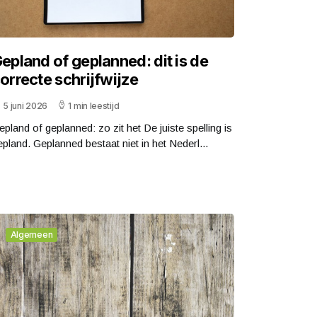
epland of geplanned: dit is de
orrecte schrijfwijze
5 juni 2026
1 min leestijd
epland of geplanned: zo zit het De juiste spelling is
epland. Geplanned bestaat niet in het Nederl...
Algemeen