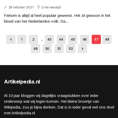
28 oktober 2021
2 min leestijd
Fietsen is altijd al heel populair geweest. Het zit gewoon in het
bloed van het Nederlandse volk. Da...
1
2
...
43
44
45
46
47
48
49
50
51
52
Artikelpedia.nl
Al 10 jaar bloggen wij dagelijks vraagstukken over ieder
onderwerp wat wij tegen komen. Het kleine broertje van
Wikipedia, zou je bijna denken. Dat is in ieder geval wel ons doel
met Artikelpedia.nl