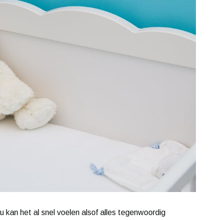
kan het al snel voelen alsof alles tegenwoordig