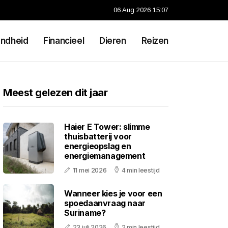
06 Aug 2026 15:07
ndheid
Financieel
Dieren
Reizen
Meest gelezen dit jaar
Haier E Tower: slimme
thuisbatterij voor
energieopslag en
energiemanagement
11 mei 2026
4 min leestijd
Wanneer kies je voor een
spoedaanvraag naar
Suriname?
23 juli 2026
2 min leestijd