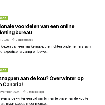
meen
ionale voordelen van een online
keting bureau
ei 2025
2 min leestijd
t kiezen van een marketingpartner richten ondernemers zich
p expertise, ervaring en bewe...
meen
snappen aan de kou? Overwinter op
n Canaria!
november 2024
2 min leestijd
elen is de winter een tijd om binnen te blijven en de kou te
eren, maar steeds meer mense...