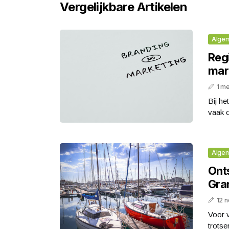
Vergelijkbare Artikelen
Alge
Reg
mar
1 m
Bij he
vaak o
Alge
Ont
Gra
12 
Voor v
trots