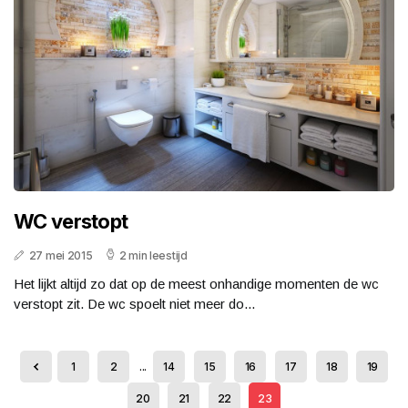
WC verstopt
27 mei 2015
2 min leestijd
Het lijkt altijd zo dat op de meest onhandige momenten de wc
verstopt zit. De wc spoelt niet meer do...
1
2
...
14
15
16
17
18
19
20
21
22
23