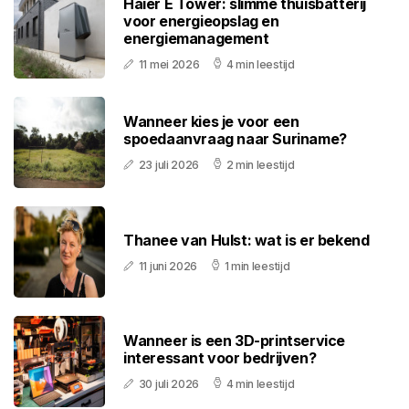
Haier E Tower: slimme thuisbatterij
voor energieopslag en
energiemanagement
11 mei 2026
4 min leestijd
Wanneer kies je voor een
spoedaanvraag naar Suriname?
23 juli 2026
2 min leestijd
Thanee van Hulst: wat is er bekend
11 juni 2026
1 min leestijd
Wanneer is een 3D-printservice
interessant voor bedrijven?
30 juli 2026
4 min leestijd