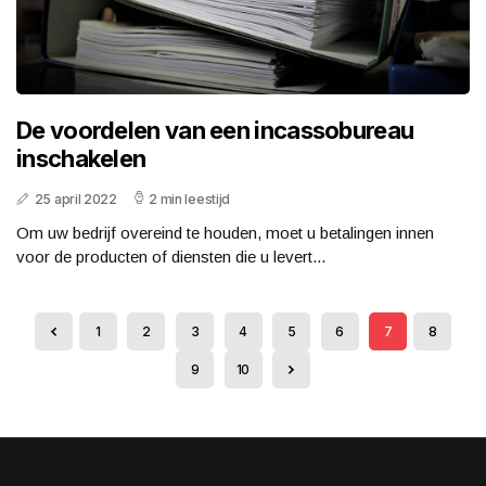
De voordelen van een incassobureau
inschakelen
25 april 2022
2 min leestijd
Om uw bedrijf overeind te houden, moet u betalingen innen
voor de producten of diensten die u levert...
1
2
3
4
5
6
7
8
9
10