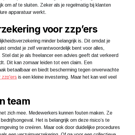
jk om af te sluiten. Zeker als je regelmatig bij klanten
t dure apparatuur werkt.
rzekering voor zzp’ers
ijkheidsverzekering minder belangrijk is. Dit omdat je
ist omdat je zelf verantwoordelijk bent voor alles,
tel dat je als freelancer een advies geeft dat verkeerd
ijdt. Dit kan zomaar leiden tot een claim. Een
 vaak betaalbaar en biedt bescherming tegen onverwachte
 zzp'ers
is een kleine investering. Maar het kan wel veel
gen team
s met zich mee. Medewerkers kunnen fouten maken. Ze
edrijfsongeval. Het is belangrijk om deze risico’s te
komgeving te creëren. Maar ook door duidelijke procedures
oals een verzuimverzekering. Of ga voor een collectieve