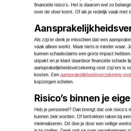
financiële risico’s. Het is daarom wel zo belangri
over de vloer komt. Of als je redelijk vaak me
Aansprakelijkheidsve
Als zzp’er denk je misschien dat een aansprakel
vaak alleen werkt. Maar niets is minder waar. Ju
kunnen schadeclaims een grote impact hebben. S
uitpakt en je klant daardoor financiële schade l
aansprakelijkheidsverzekering voor zzp’ers is
kosten. Een
aansprakelijkheidsverzekering voor
kopzorgen schelen.
Risico’s binnen je ei
Heb je personeel? Dan brengt dat ook risico’
kunnen ziek worden. Of betrokken raken bij een b
minimaliseren. Dit doe je door een veilige wer
in te stellen. Denk ook na over verzekeringen z