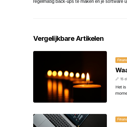
regelmatig back-ups te maken en je software 
Vergelijkbare Artikelen
Finan
Waa
15 
Het is
moment
Finan