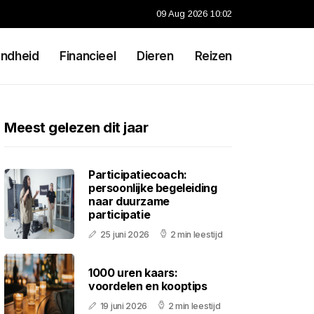
09 Aug 2026 10:02
ndheid
Financieel
Dieren
Reizen
Meest gelezen dit jaar
Participatiecoach:
persoonlijke begeleiding
naar duurzame
participatie
25 juni 2026
2 min leestijd
1000 uren kaars:
voordelen en kooptips
19 juni 2026
2 min leestijd