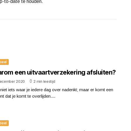
up-to-date te houden.
cieel
rom een uitvaartverzekering afsluiten?
december 2020
2 min leestijd
 niet iets waar je iedere dag over nadenkt; maar er komt een
 dat je komt te overlijden....
cieel