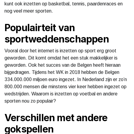
kunt ook inzetten op basketbal, tennis, paardenraces en
nog veel meer sporten.
Populairteit van
sportweddenschappen
Vooral door het internet is inzetten op sport erg groot
geworden. Dit komt omdat het een stuk makkelijker is
geworden. Ook het succes van de Belgen heeft hieraan
bijgedragen. Tijdens het WK in 2018 hebben de Belgen
334.000.000 miljoen euro ingezet. In Nederland zijn er zo’n
800.000 mensen die minstens vier keer hebben ingezet op
wedstrijden. Waarom is inzetten op voetbal en andere
sporten nou zo populair?
Verschillen met andere
gokspellen