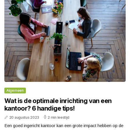
Algemeen
Wat is de optimale inrichting van een
kantoor? 6 handige tips!
20 augustus 2023
2 min leestijd
Een goed ingericht kantoor kan een grote impact hebben op de