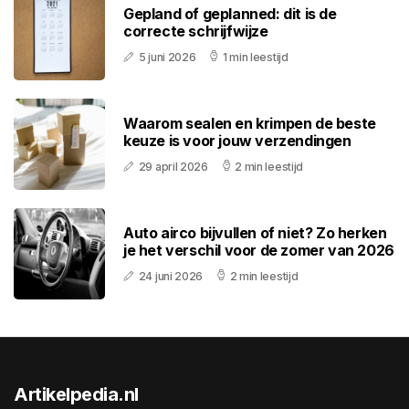
Gepland of geplanned: dit is de
correcte schrijfwijze
5 juni 2026
1 min leestijd
Waarom sealen en krimpen de beste
keuze is voor jouw verzendingen
29 april 2026
2 min leestijd
Auto airco bijvullen of niet? Zo herken
je het verschil voor de zomer van 2026
24 juni 2026
2 min leestijd
Artikelpedia.nl