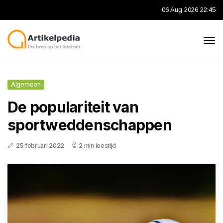
06 Aug 2026 22:45
Algemeen
De populariteit van
sportweddenschappen
25 februari 2022
2 min leestijd