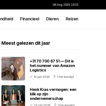
08 Aug 2026 18:33
ndheid
Financieel
Dieren
Reizen
Meest gelezen dit jaar
+31 70 700 67 51 — Dit is
het nummer van Amazon
Logistics
10 juni 2026
1 min leestijd
Henk Kras vermogen: een
blik op zijn
ondernemerschap
23 juni 2026
1 min leestijd