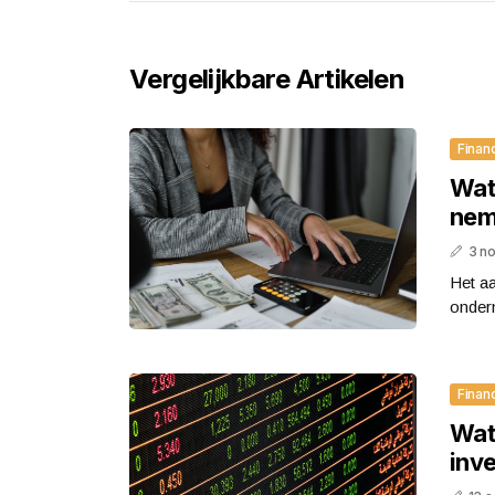
Vergelijkbare Artikelen
Finan
Wat 
nem
3 n
Het a
ondern
Finan
Wat
inv