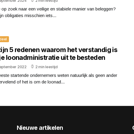
september 2024
2 min leestijd
 op zoek naar een veilige en stabiele manier van beleggen?
jn obligaties misschien iets...
cieel
zijn 5 redenen waarom het verstandig is
e loonadministratie uit te besteden
september 2022
2 min leestijd
este startende ondernemers weten natuurlijk als geen ander
rvelend of het is om de loonad...
Nieuwe artikelen