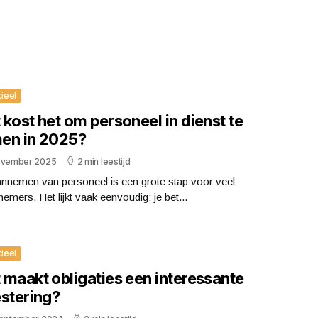
cieel
kost het om personeel in dienst te
en in 2025?
ovember 2025
2 min leestijd
annemen van personeel is een grote stap voor veel
emers. Het lijkt vaak eenvoudig: je bet...
cieel
 maakt obligaties een interessante
estering?