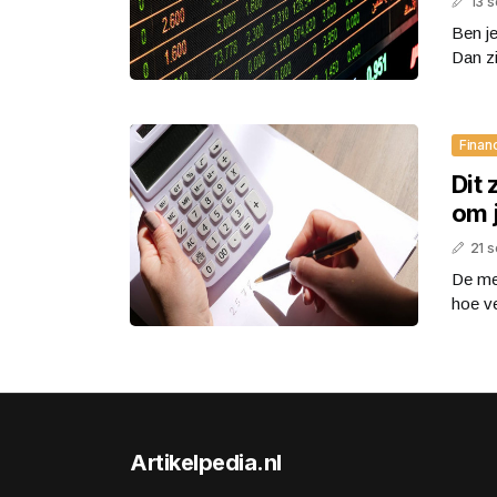
13 
Ben je
Dan zi
Finan
Dit 
om j
21 
De me
hoe ve
Artikelpedia.nl