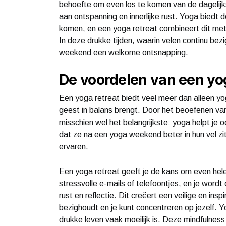
behoefte om even los te komen van de dagelijk
aan ontspanning en innerlijke rust. Yoga biedt 
komen, en een yoga retreat combineert dit met 
In deze drukke tijden, waarin velen continu bezi
weekend een welkome ontsnapping.
De voordelen van een yog
Een yoga retreat biedt veel meer dan alleen yog
geest in balans brengt. Door het beoefenen van y
misschien wel het belangrijkste: yoga helpt je
dat ze na een yoga weekend beter in hun vel zi
ervaren.
Een yoga retreat geeft je de kans om even hele
stressvolle e-mails of telefoontjes, en je wor
rust en reflectie. Dit creëert een veilige en ins
bezighoudt en je kunt concentreren op jezelf. Y
drukke leven vaak moeilijk is. Deze mindfulnes