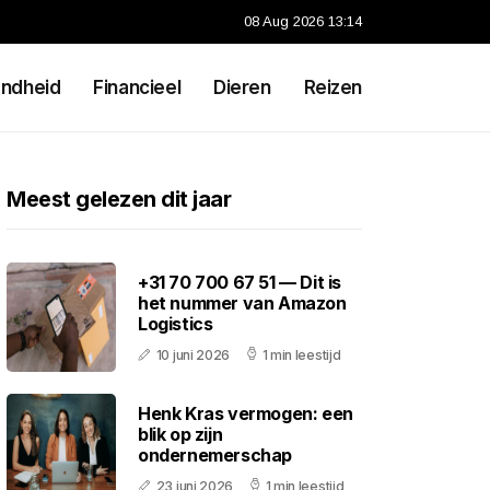
08 Aug 2026 13:14
ndheid
Financieel
Dieren
Reizen
Meest gelezen dit jaar
+31 70 700 67 51 — Dit is
het nummer van Amazon
Logistics
10 juni 2026
1 min leestijd
Henk Kras vermogen: een
blik op zijn
ondernemerschap
23 juni 2026
1 min leestijd