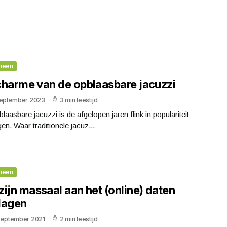
meen
charme van de opblaasbare jacuzzi
september 2023
3 min leestijd
laasbare jacuzzi is de afgelopen jaren flink in populariteit
en. Waar traditionele jacuz...
meen
ijn massaal aan het (online) daten
lagen
september 2021
2 min leestijd