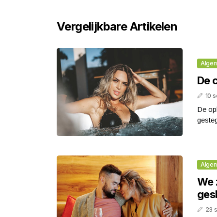
Vergelijkbare Artikelen
Alge
De 
10 
De opb
gesteg
Alge
We z
ges
23 