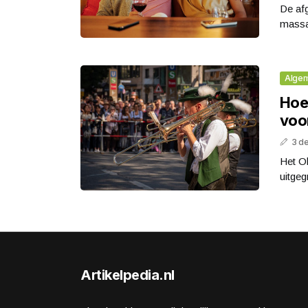
De afg
massaa
Alge
Hoe 
voo
3 d
Het Ok
uitgeg
Artikelpedia.nl