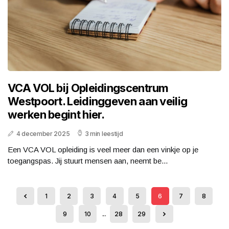
VCA VOL bij Opleidingscentrum
Westpoort. Leidinggeven aan veilig
werken begint hier.
4 december 2025
3 min leestijd
Een VCA VOL opleiding is veel meer dan een vinkje op je
toegangspas. Jij stuurt mensen aan, neemt be...
1
2
3
4
5
6
7
8
9
10
...
28
29