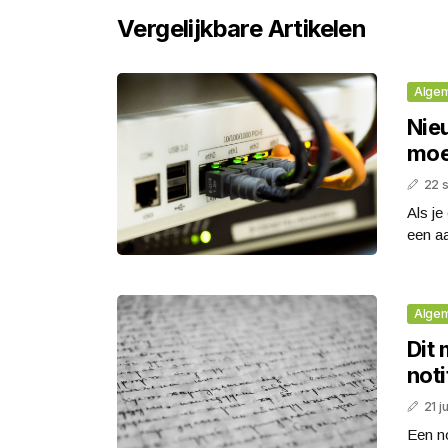
Vergelijkbare Artikelen
Alge
Nie
moet
22 
Als je
een aa
Alge
Dit 
noti
21 j
Een no