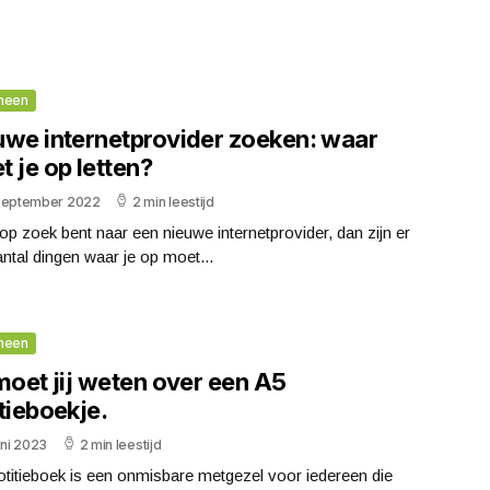
meen
uwe internetprovider zoeken: waar
 je op letten?
september 2022
2 min leestijd
 op zoek bent naar een nieuwe internetprovider, dan zijn er
ntal dingen waar je op moet...
meen
moet jij weten over een A5
tieboekje.
uni 2023
2 min leestijd
titieboek is een onmisbare metgezel voor iedereen die