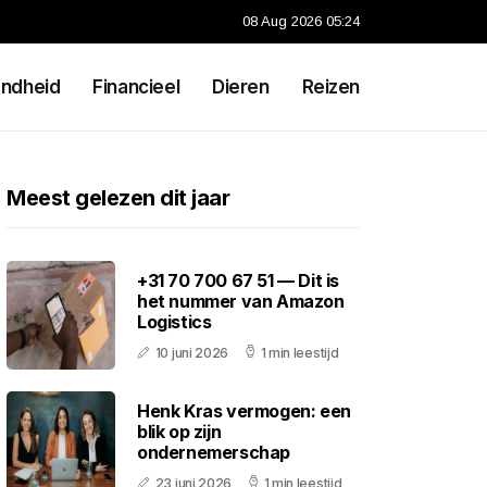
08 Aug 2026 05:24
ndheid
Financieel
Dieren
Reizen
Meest gelezen dit jaar
+31 70 700 67 51 — Dit is
het nummer van Amazon
Logistics
10 juni 2026
1 min leestijd
Henk Kras vermogen: een
blik op zijn
ondernemerschap
23 juni 2026
1 min leestijd