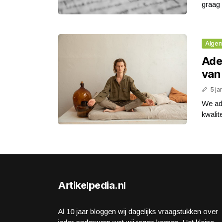
graag 
Alge
Ade
van 
5 ja
We ade
kwalit
Artikelpedia.nl
Al 10 jaar bloggen wij dagelijks vraagstukken over