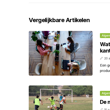
Vergelijkbare Artikelen
Alge
Wat 
kant
20 
Een go
produc
Alge
De 
10 