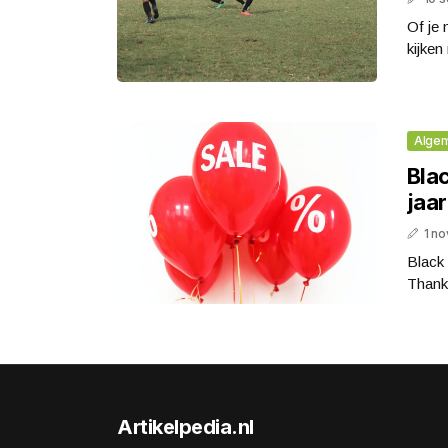
Of je 
kijken
Alge
Blac
jaa
1 n
Black 
Thanks
Artikelpedia.nl