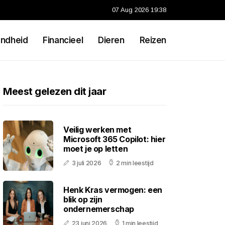
07 Aug 2026 19:38
ndheid
Financieel
Dieren
Reizen
Meest gelezen dit jaar
Veilig werken met
Microsoft 365 Copilot: hier
moet je op letten
3 juli 2026
2 min leestijd
Henk Kras vermogen: een
blik op zijn
ondernemerschap
23 juni 2026
1 min leestijd