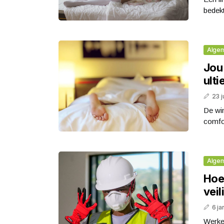
bedekt
Alge
Jou
ult
23 j
De win
comfo
Alge
Hoe
vei
6 ja
Werken