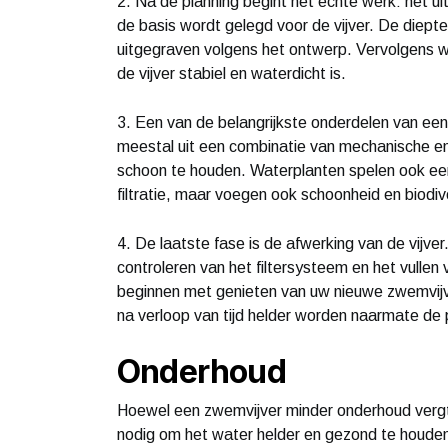
2. Na de planning begint het echte werk: het uit
de basis wordt gelegd voor de vijver. De diept
uitgegraven volgens het ontwerp. Vervolgens w
de vijver stabiel en waterdicht is.
3. Een van de belangrijkste onderdelen van een
meestal uit een combinatie van mechanische en
schoon te houden. Waterplanten spelen ook een e
filtratie, maar voegen ook schoonheid en biodive
4. De laatste fase is de afwerking van de vijve
controleren van het filtersysteem en het vullen v
beginnen met genieten van uw nieuwe zwemvijver
na verloop van tijd helder worden naarmate de p
Onderhoud
Hoewel een zwemvijver minder onderhoud vergt 
nodig om het water helder en gezond te houden