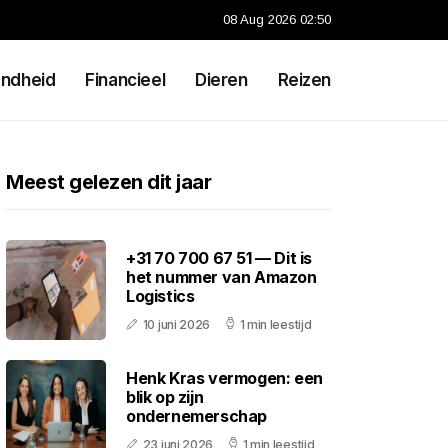
08 Aug 2026 02:50
ndheid
Financieel
Dieren
Reizen
Meest gelezen dit jaar
+31 70 700 67 51 — Dit is
het nummer van Amazon
Logistics
10 juni 2026
1 min leestijd
Henk Kras vermogen: een
blik op zijn
ondernemerschap
23 juni 2026
1 min leestijd