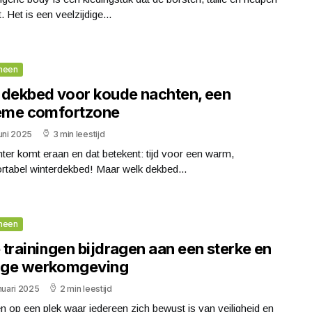
. Het is een veelzijdige...
meen
 dekbed voor koude nachten, een
ieme comfortzone
uni 2025
3 min leestijd
ter komt eraan en dat betekent: tijd voor een warm,
rtabel winterdekbed! Maar welk dekbed...
meen
 trainingen bijdragen aan een sterke en
lige werkomgeving
nuari 2025
2 min leestijd
 op een plek waar iedereen zich bewust is van veiligheid en