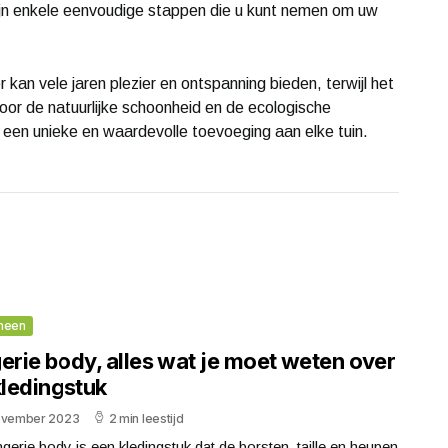
zijn enkele eenvoudige stappen die u kunt nemen om uw
n vele jaren plezier en ontspanning bieden, terwijl het
oor de natuurlijke schoonheid en de ecologische
 een unieke en waardevolle toevoeging aan elke tuin.
meen
erie body, alles wat je moet weten over
kledingstuk
ovember 2023
2 min leestijd
ngerie body is een kledingstuk dat de borsten, taille en heupen