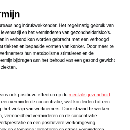
rmijn
 bureaus nog indrukwekkender. Het regelmatig gebruik van
evensstijl en het verminderen van gezondheidsrisico's.
ten in verband kan worden gebracht met een verhoogd
vaatziekten en bepaalde vormen van kanker. Door meer te
 werknemers hun metabolisme stimuleren en de
 termijn bijdragen aan het behoud van een gezond gewicht
 ziekten.
eaus ook positieve effecten op de
mentale gezondheid
.
n een verminderde concentratie, wat kan leiden tot een
 op het welzijn van werknemers. Door staand te werken
, vermoeidheid verminderen en de concentratie
 werkprestatie en een positievere werkomgeving.
 ook de stemming verbeteren en stress verminderen,