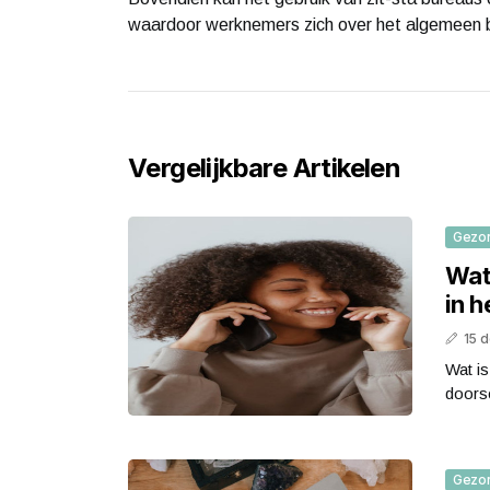
waardoor werknemers zich over het algemeen b
Vergelijkbare Artikelen
Gezo
Wat
in h
15 
Wat is
doorsc
Gezo