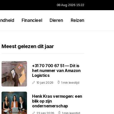
08 Aug 2026 15:22
ndheid
Financieel
Dieren
Reizen
Meest gelezen dit jaar
+31 70 700 67 51 — Dit is
het nummer van Amazon
Logistics
10 juni 2026
1 min leestijd
Henk Kras vermogen: een
blik op zijn
ondernemerschap
23 juni 2026
1 min leestijd