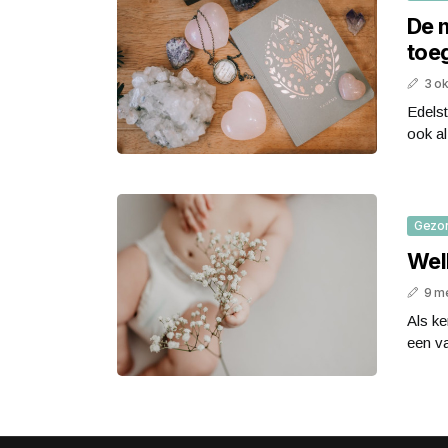
De 
toeg
3 o
Edelst
ook a
Gezo
Wel
9 m
Als ke
een va