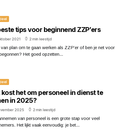
cieel
beste tips voor beginnend ZZP’ers
oktober 2021
2 min leestijd
j van plan om te gaan werken als ZZP’er of ben je net voor
 begonnen? Het goed opzetten...
cieel
kost het om personeel in dienst te
en in 2025?
ovember 2025
2 min leestijd
annemen van personeel is een grote stap voor veel
emers. Het lijkt vaak eenvoudig: je bet...