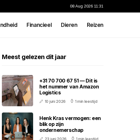
08 Aug 2026 11:31
ndheid
Financieel
Dieren
Reizen
Meest gelezen dit jaar
+31 70 700 67 51 — Dit is
het nummer van Amazon
Logistics
10 juni 2026
1 min leestijd
Henk Kras vermogen: een
blik op zijn
ondernemerschap
23 juni 2026
1 min leestijd