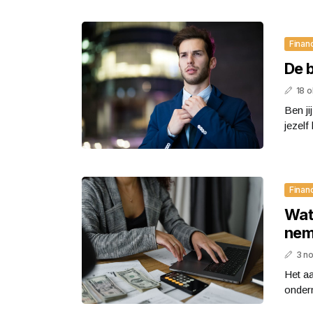
Finan
De 
18 
Ben ji
jezelf
Finan
Wat 
nem
3 n
Het a
ondern