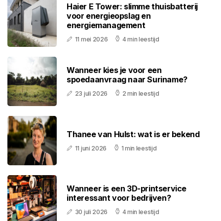
Haier E Tower: slimme thuisbatterij
voor energieopslag en
energiemanagement
11 mei 2026
4 min leestijd
Wanneer kies je voor een
spoedaanvraag naar Suriname?
23 juli 2026
2 min leestijd
Thanee van Hulst: wat is er bekend
11 juni 2026
1 min leestijd
Wanneer is een 3D-printservice
interessant voor bedrijven?
30 juli 2026
4 min leestijd