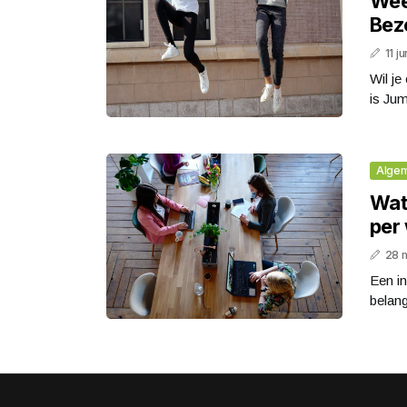
Wee
Bez
11 j
Wil j
is Ju
Alge
Wat
per
28 
Een i
belang