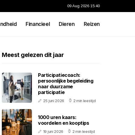
09 Aug 2026 15:40
ndheid
Financieel
Dieren
Reizen
Meest gelezen dit jaar
Participatiecoach:
persoonlijke begeleiding
naar duurzame
participatie
25 juni 2026
2 min leestijd
1000 uren kaars:
voordelen en kooptips
19 juni 2026
2 min leestijd