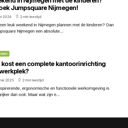
kend in Nijmegen met de kinderen?
oek Jumpsquare Nijmegen!
uni 2024
2 min leestijd
e een leuk weekend in Nijmegen plannen met de kinderen? Dan
mpsquare Nijmegen een absolute...
meen
 kost een complete kantoorinrichting
 werkplek?
mei 2025
2 min leestijd
nspirerende, ergonomische en functionele werkomgeving is
rijker dan ooit. Maar wat zijn e...