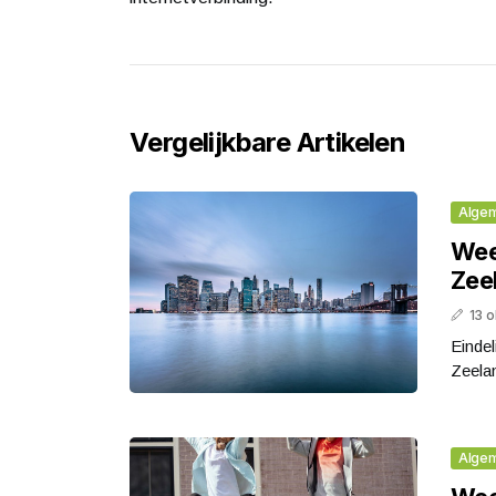
Vergelijkbare Artikelen
Alge
Wee
Zee
13 
Eindel
Zeelan
Alge