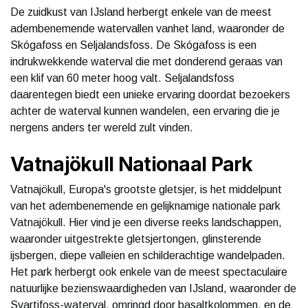
De zuidkust van IJsland herbergt enkele van de meest
adembenemende watervallen vanhet land, waaronder de
Skógafoss en Seljalandsfoss. De Skógafoss is een
indrukwekkende waterval die met donderend geraas van
een klif van 60 meter hoog valt. Seljalandsfoss
daarentegen biedt een unieke ervaring doordat bezoekers
achter de waterval kunnen wandelen, een ervaring die je
nergens anders ter wereld zult vinden.
Vatnajökull Nationaal Park
Vatnajökull, Europa's grootste gletsjer, is het middelpunt
van het adembenemende en gelijknamige nationale park
Vatnajökull. Hier vind je een diverse reeks landschappen,
waaronder uitgestrekte gletsjertongen, glinsterende
ijsbergen, diepe valleien en schilderachtige wandelpaden.
Het park herbergt ook enkele van de meest spectaculaire
natuurlijke bezienswaardigheden van IJsland, waaronder de
Svartifoss-waterval, omringd door basaltkolommen, en de