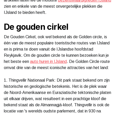
artikelen laten we de mooiste
bezienswaardigheden IJsland
zien en enkele van de meest onvergetelijke plekken die
IJsland te bieden heeft.
De gouden cirkel
De Gouden Cirkel, ook wel bekend als de Golden circle, is
één van de meest populaire toeristische routes van IJsland
en is prima te doen vanuit de IJslandse hoofdstad
Reykjavik. Om de gouden circle te kunnen bezoeken kun je
het beste een
auto huren in IJsland
. De Golden Circle route
omvat drie van de meest iconische attracties van het land:
1. Thingvellir Nationaal Park: Dit park staat bekend om zijn
historische en geologische betekenis. Het is de plek waar
de Noord-Amerikaanse en Euraziatische tektonische platen
uit elkaar drijven, wat resulteert in een prachtige kloof die
bekend staat als de Almannagjá-kloof. Thingvellir is ook de
locatie van 's werelds oudste parlement, dat in 930 na