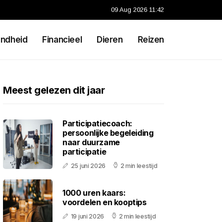
09 Aug 2026 11:42
ndheid
Financieel
Dieren
Reizen
Meest gelezen dit jaar
Participatiecoach:
persoonlijke begeleiding
naar duurzame
participatie
25 juni 2026
2 min leestijd
1000 uren kaars:
voordelen en kooptips
19 juni 2026
2 min leestijd