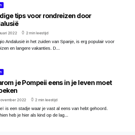
n
dige tips voor rondreizen door
alusië
nuari 2022
2 min leestijd
io Andalusië in het zuiden van Spanje, is erg populair voor
izen en langere vakanties. D...
n
rom je Pompeii eens in je leven moet
oeken
november 2022
2 min leestijd
 is een stadje waar je vast al eens van hebt gehoord.
ien heb je hier als kind op de lag...