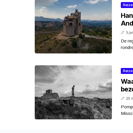
Reize
Han
And
5 ja
De reg
rondre
Reize
Waa
bez
25 
Pompeï
Missch