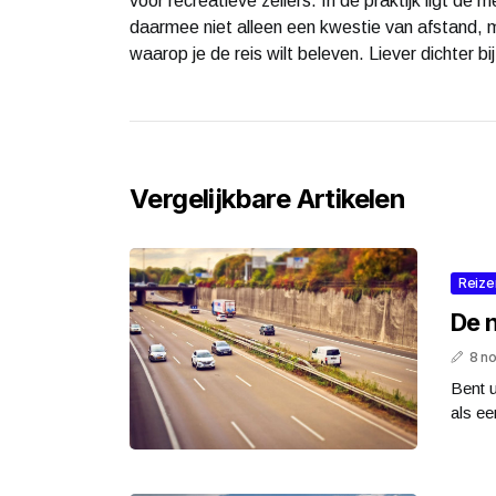
voor recreatieve zeilers. In de praktijk ligt de
daarmee niet alleen een kwestie van afstand, 
waarop je de reis wilt beleven. Liever dichter b
Vergelijkbare Artikelen
Reize
De 
8 n
Bent 
als ee