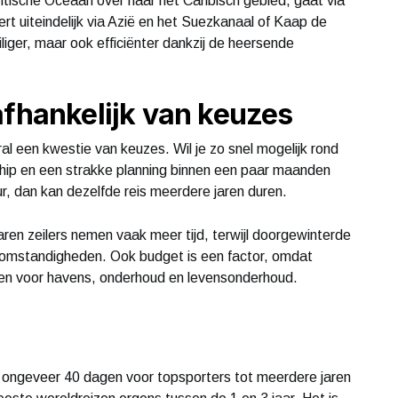
antische Oceaan over naar het Caribisch gebied, gaat via
t uiteindelijk via Azië en het Suezkanaal of Kaap de
liger, maar ook efficiënter dankzij de heersende
afhankelijk van keuzes
al een kwestie van keuzes. Wil je zo snel mogelijk rond
chip en een strakke planning binnen een paar maanden
ur, dan kan dezelfde reis meerdere jaren duren.
aren zeilers nemen vaak meer tijd, terwijl doorgewinterde
 omstandigheden. Ook budget is een factor, omdat
en voor havens, onderhoud en levensonderhoud.
 ongeveer 40 dagen voor topsporters tot meerdere jaren