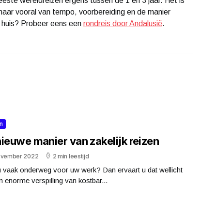
 meeste wereldreizen ergens tussen de 1 en 3 jaar. Het is
maar vooral van tempo, voorbereiding en de manier
ij huis? Probeer eens een
rondreis door Andalusië
.
n
nieuwe manier van zakelijk reizen
ovember 2022
2 min leestijd
u vaak onderweg voor uw werk? Dan ervaart u dat wellicht
n enorme verspilling van kostbar...