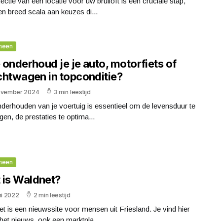
ectie van een locatie voor uw bruiloft is een cruciale stap,
n breed scala aan keuzes di...
meen
onderhoud je je auto, motorfiets of
chtwagen in topconditie?
ovember 2024
3 min leestijd
derhouden van je voertuig is essentieel om de levensduur te
gen, de prestaties te optima...
meen
 is Waldnet?
ni 2022
2 min leestijd
t is een nieuwssite voor mensen uit Friesland. Je vind hier
het nieuws, ook een marktpla...