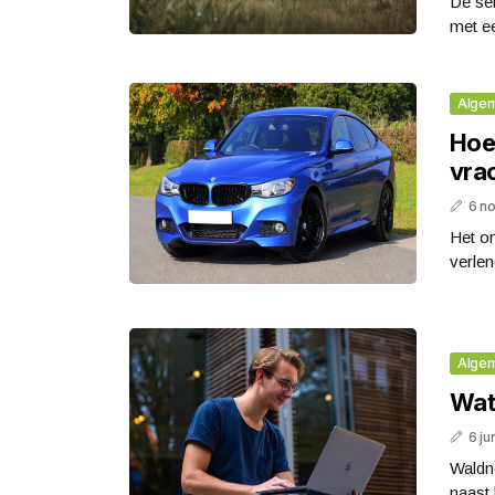
De sel
met ee
Alge
Hoe 
vra
6 n
Het on
verlen
Alge
Wat
6 ju
Waldne
naast 