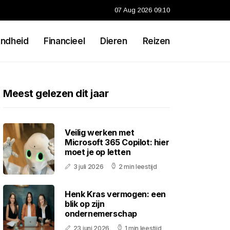
07 Aug 2026 09:10
ndheid
Financieel
Dieren
Reizen
Meest gelezen dit jaar
Veilig werken met
Microsoft 365 Copilot: hier
moet je op letten
3 juli 2026
2 min leestijd
Henk Kras vermogen: een
blik op zijn
ondernemerschap
23 juni 2026
1 min leestijd