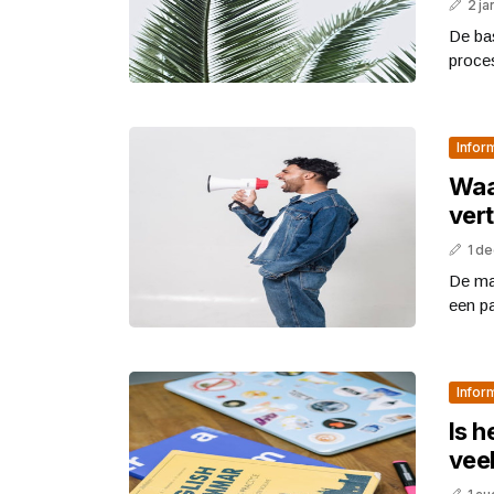
2 ja
De ba
proces
Infor
Waa
vert
1 d
De mag
een p
Infor
Is h
vee