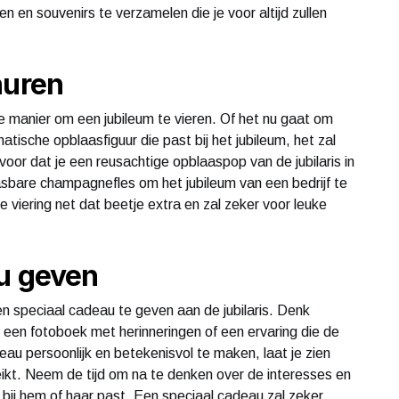
n en souvenirs te verzamelen die je voor altijd zullen
huren
le manier om een jubileum te vieren. Of het nu gaat om
atische opblaasfiguur die past bij het jubileum, het zal
 voor dat je een reusachtige opblaaspop van de jubilaris in
aasbare champagnefles om het jubileum van een bedrijf te
e viering net dat beetje extra en zal zeker voor leuke
au geven
n speciaal cadeau te geven aan de jubilaris. Denk
 een fotoboek met herinneringen of een ervaring die de
adeau persoonlijk en betekenisvol te maken, laat je zien
eikt. Neem de tijd om na te denken over de interesses en
t bij hem of haar past. Een speciaal cadeau zal zeker