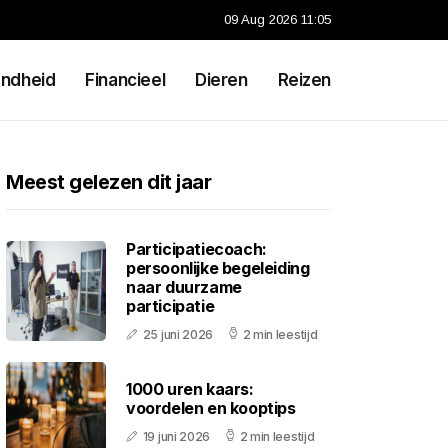
09 Aug 2026 11:05
ndheid
Financieel
Dieren
Reizen
Meest gelezen dit jaar
Participatiecoach:
persoonlijke begeleiding
naar duurzame
participatie
25 juni 2026
2 min leestijd
1000 uren kaars:
voordelen en kooptips
19 juni 2026
2 min leestijd