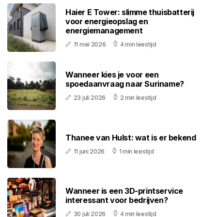
Haier E Tower: slimme thuisbatterij
voor energieopslag en
energiemanagement
11 mei 2026
4 min leestijd
Wanneer kies je voor een
spoedaanvraag naar Suriname?
23 juli 2026
2 min leestijd
Thanee van Hulst: wat is er bekend
11 juni 2026
1 min leestijd
Wanneer is een 3D-printservice
interessant voor bedrijven?
30 juli 2026
4 min leestijd