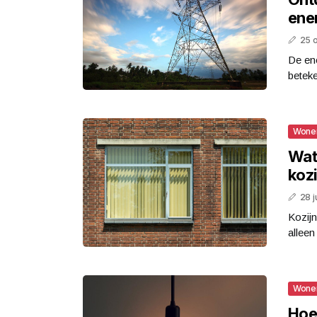
ene
25 
De ene
beteke
Wone
Wat
koz
28 j
Kozijn
alleen
Wone
Hoe 