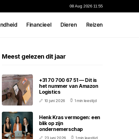
08 Aug 2026 11:55
ndheid
Financieel
Dieren
Reizen
Meest gelezen dit jaar
+31 70 700 67 51 — Dit is
het nummer van Amazon
Logistics
10 juni 2026
1 min leestijd
Henk Kras vermogen: een
blik op zijn
ondernemerschap
23 juni 2026
1 min leestijd