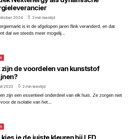
rgieleverancier
oktober 2024
3 min leestijd
rgiemarkt is in de afgelopen jaren flink veranderd, en dat
nt dat we steeds meer mogelij...
n
 zijn de voordelen van kunststof
ijnen?
uli 2023
2 min leestijd
en zijn een essentieel onderdeel van elk huis. Ze zorgen niet
 voor de isolatie van het...
n
kies je de juiste kleuren bij LED