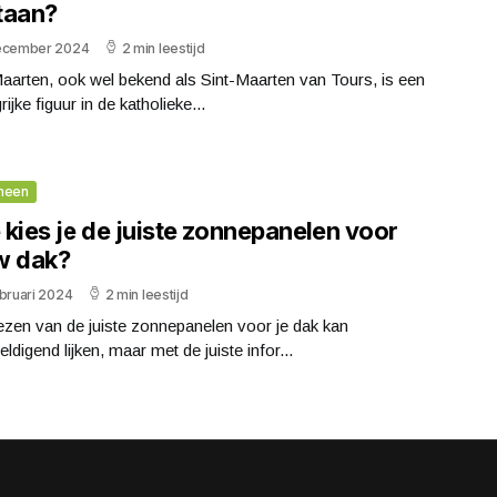
taan?
ecember 2024
2 min leestijd
aarten, ook wel bekend als Sint-Maarten van Tours, is een
rijke figuur in de katholieke...
meen
kies je de juiste zonnepanelen voor
w dak?
bruari 2024
2 min leestijd
ezen van de juiste zonnepanelen voor je dak kan
ldigend lijken, maar met de juiste infor...