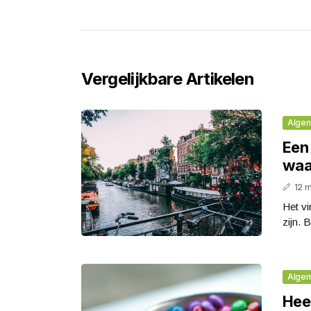
Vergelijkbare Artikelen
Alge
Een
waa
12 
Het v
zijn. 
Alge
Heef