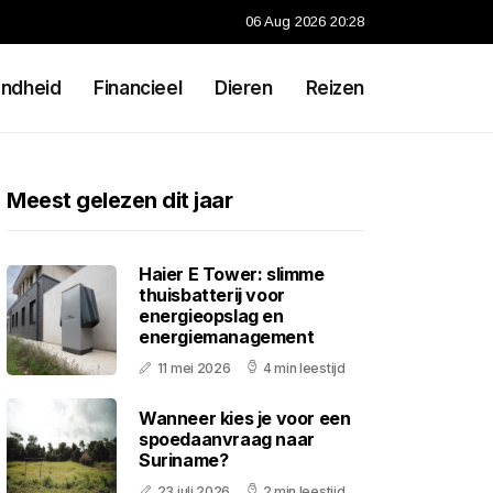
06 Aug 2026 20:28
ndheid
Financieel
Dieren
Reizen
Meest gelezen dit jaar
Haier E Tower: slimme
thuisbatterij voor
energieopslag en
energiemanagement
11 mei 2026
4 min leestijd
Wanneer kies je voor een
spoedaanvraag naar
Suriname?
23 juli 2026
2 min leestijd