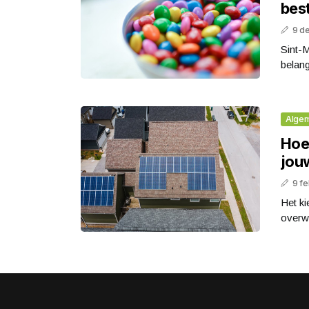
bes
9 d
Sint-M
belang
Alge
Hoe 
jou
9 fe
Het ki
overwe