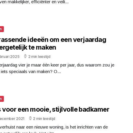
ven makkelijker, efficiënter en veili...
n
rassende ideeën om een verjaardag
ergetelijk te maken
bruari 2025
2 min leestijd
rjaardag vier je maar één keer per jaar, dus waarom zou je
t iets speciaals van maken? O...
n
 voor een mooie, stijlvolle badkamer
december 2021
2 min leestijd
 verhuist naar een nieuwe woning, is het inrichten van de