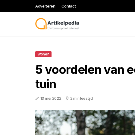
Adverteren
Contact
Wonen
5 voordelen van ee
tuin
13 mei 2022
2 min leestijd