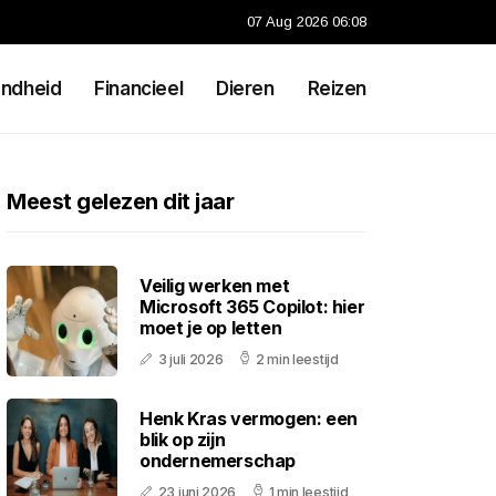
07 Aug 2026 06:08
ndheid
Financieel
Dieren
Reizen
Meest gelezen dit jaar
Veilig werken met
Microsoft 365 Copilot: hier
moet je op letten
3 juli 2026
2 min leestijd
Henk Kras vermogen: een
blik op zijn
ondernemerschap
23 juni 2026
1 min leestijd