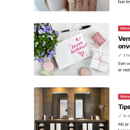
hun le
Wone
Ver
onv
3 fe
Een ve
er nie
Wone
Tips
15 
Als je