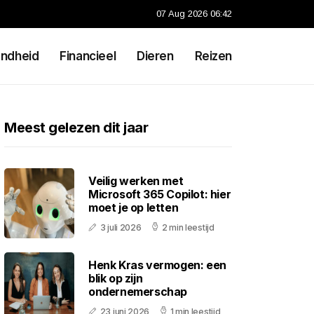
07 Aug 2026 06:42
ndheid
Financieel
Dieren
Reizen
Meest gelezen dit jaar
Veilig werken met
Microsoft 365 Copilot: hier
moet je op letten
3 juli 2026
2 min leestijd
Henk Kras vermogen: een
blik op zijn
ondernemerschap
23 juni 2026
1 min leestijd