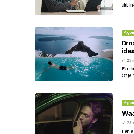
uitbli
Alge
Dro
idea
25 
Een he
Of je 
Alge
Waa
23 
Een e-