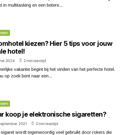
nkt in multitasking en een betere...
meen
omhotel kiezen? Hier 5 tips voor jouw
le hotel!
mei 2024
2 min leestijd
erlijke vakantie begint bij het vinden van het perfecte hotel.
nu op zoek bent naar een...
meen
r koop je elektronische sigaretten?
september 2021
3 min leestijd
sigaret wordt tegenwoordig veel gebruikt door rokers die