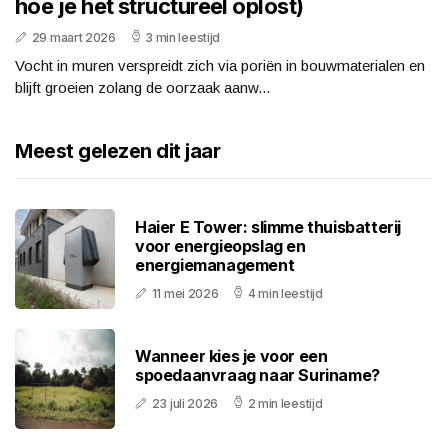
hoe je het structureel oplost)
29 maart 2026
3 min leestijd
Vocht in muren verspreidt zich via poriën in bouwmaterialen en
blijft groeien zolang de oorzaak aanw...
Meest gelezen dit jaar
Haier E Tower: slimme thuisbatterij
voor energieopslag en
energiemanagement
11 mei 2026
4 min leestijd
Wanneer kies je voor een
spoedaanvraag naar Suriname?
23 juli 2026
2 min leestijd