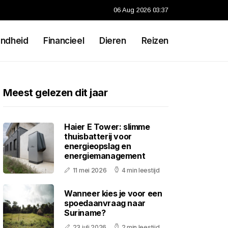
06 Aug 2026 03:37
ndheid
Financieel
Dieren
Reizen
Meest gelezen dit jaar
Haier E Tower: slimme
thuisbatterij voor
energieopslag en
energiemanagement
11 mei 2026
4 min leestijd
Wanneer kies je voor een
spoedaanvraag naar
Suriname?
23 juli 2026
2 min leestijd