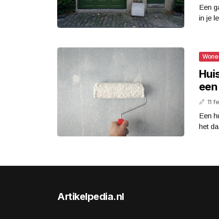
Een ga
in je 
Wone
Hui
een
11 f
Een h
het da
Artikelpedia.nl