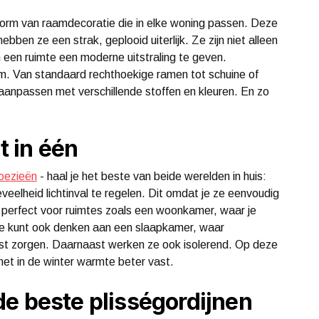
le vorm van raamdecoratie die in elke woning passen. Deze
bben ze een strak, geplooid uiterlijk. Ze zijn niet alleen
m een ruimte een moderne uitstraling te geven.
raam. Van standaard rechthoekige ramen tot schuine of
aanpassen met verschillende stoffen en kleuren. En zo
it in één
loezieën
- haal je het beste van beide werelden in huis:
oeveelheid lichtinval te regelen. Dit omdat je ze eenvoudig
perfect voor ruimtes zoals een woonkamer, waar je
r je kunt ook denken aan een slaapkamer, waar
ust zorgen. Daarnaast werken ze ook isolerend. Op deze
t het in de winter warmte beter vast.
de beste plisségordijnen