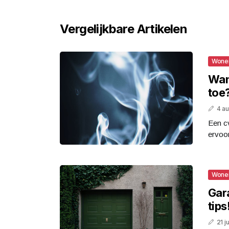
Vergelijkbare Artikelen
Wone
Wan
toe
4 a
Een cv
ervoor
Wone
Gar
tips
21 j