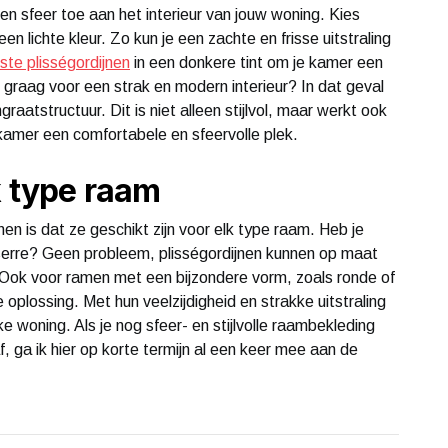
en sfeer toe aan het interieur van jouw woning. Kies
n lichte kleur. Zo kun je een zachte en frisse uitstraling
ste plisségordijnen
in een donkere tint om je kamer een
e graag voor een strak en modern interieur? In dat geval
raatstructuur. Dit is niet alleen stijlvol, maar werkt ook
 kamer een comfortabele en sfeervolle plek.
lk type raam
en is dat ze geschikt zijn voor elk type raam. Heb je
 serre? Geen probleem, plisségordijnen kunnen op maat
Ook voor ramen met een bijzondere vorm, zoals ronde of
e oplossing. Met hun veelzijdigheid en strakke uitstraling
lke woning. Als je nog sfeer- en stijlvolle raambekleding
, ga ik hier op korte termijn al een keer mee aan de