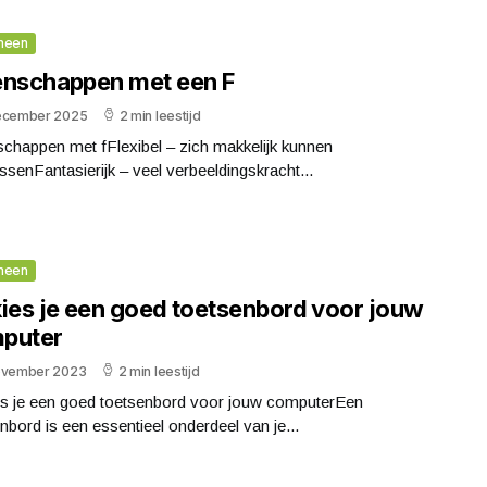
meen
enschappen met een F
ecember 2025
2 min leestijd
chappen met fFlexibel – zich makkelijk kunnen
senFantasierijk – veel verbeeldingskracht...
meen
kies je een goed toetsenbord voor jouw
puter
ovember 2023
2 min leestijd
es je een goed toetsenbord voor jouw computerEen
nbord is een essentieel onderdeel van je...