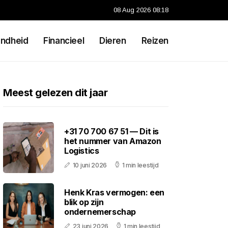
08 Aug 2026 08:18
ndheid
Financieel
Dieren
Reizen
Meest gelezen dit jaar
+31 70 700 67 51 — Dit is
het nummer van Amazon
Logistics
10 juni 2026
1 min leestijd
Henk Kras vermogen: een
blik op zijn
ondernemerschap
23 juni 2026
1 min leestijd