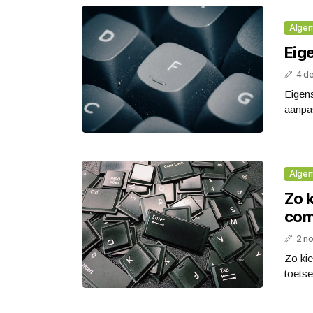
Alge
Eig
4 d
Eigens
aanpas
Alge
Zo 
com
2 n
Zo ki
toetse