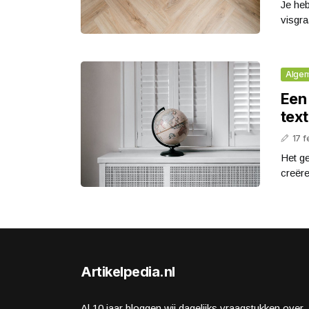
Je heb
visgra
Alge
Een 
tex
17 f
Het ge
creëre
Artikelpedia.nl
Al 10 jaar bloggen wij dagelijks vraagstukken over