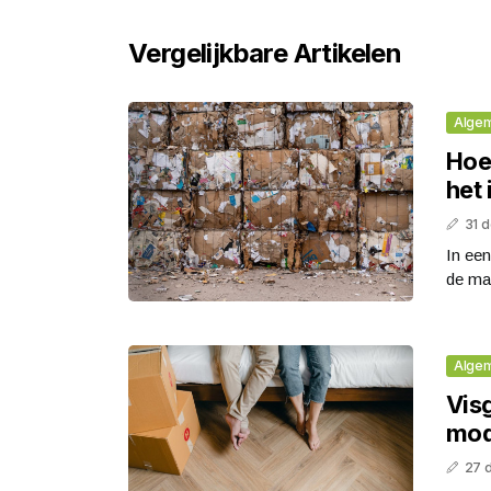
Vergelijkbare Artikelen
Alge
Hoe
het 
31 
In een
de ma
Alge
Visg
mod
27 