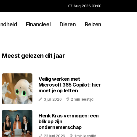
07 Aug 2026 03:00
ndheid
Financieel
Dieren
Reizen
Meest gelezen dit jaar
Veilig werken met
Microsoft 365 Copilot: hier
moet je op letten
3 juli 2026
2 min leestijd
Henk Kras vermogen: een
blik op zijn
ondernemerschap
23 juni 2026
1 min leestijd