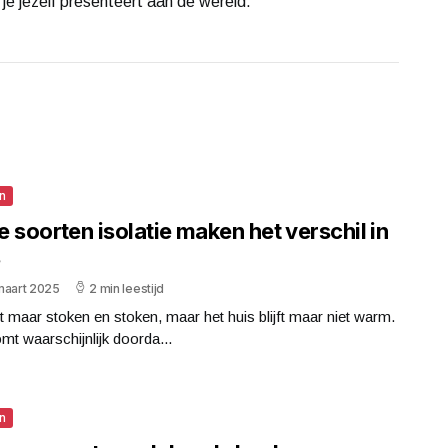
 je jezelf presenteert aan de wereld.
n
 soorten isolatie maken het verschil in
s
maart 2025
2 min leestijd
jft maar stoken en stoken, maar het huis blijft maar niet warm.
mt waarschijnlijk doorda...
n