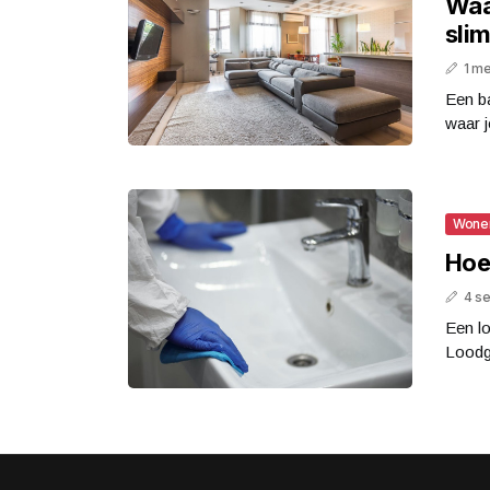
Waa
sli
1 m
Een ba
waar j
Wone
Hoe
4 s
Een lo
Loodgi