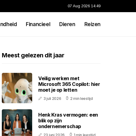
07 Aug 2026 14:49
ndheid
Financieel
Dieren
Reizen
Meest gelezen dit jaar
Veilig werken met
Microsoft 365 Copilot: hier
moet je op letten
3 juli 2026
2 min leestijd
Henk Kras vermogen: een
blik op zijn
ondernemerschap
23 juni 2026
1 min leestijd