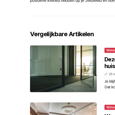
positieve invloed hebben op je zelfbeeld en hoe
Vergelijkbare Artikelen
Wone
Deze
hui
25 
Je bli
Dat ko
Wone