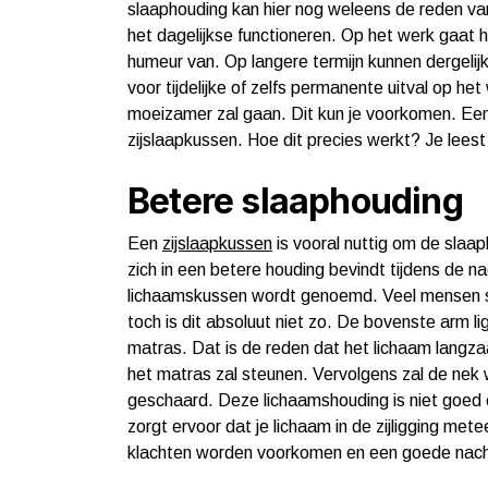
slaaphouding kan hier nog weleens de reden van
het dagelijkse functioneren. Op het werk gaat h
humeur van. Op langere termijn kunnen dergelij
voor tijdelijke of zelfs permanente uitval op 
moeizamer zal gaan. Dit kun je voorkomen. Een p
zijslaapkussen. Hoe dit precies werkt? Je leest
Betere slaaphouding
Een
zijslaapkussen
is vooral nuttig om de slaap
zich in een betere houding bevindt tijdens de n
lichaamskussen wordt genoemd. Veel mensen slapen
toch is dit absoluut niet zo. De bovenste arm li
matras. Dat is de reden dat het lichaam langz
het matras zal steunen. Vervolgens zal de nek
geschaard. Deze lichaamshouding is niet goed e
zorgt ervoor dat je lichaam in de zijligging me
klachten worden voorkomen en een goede nach