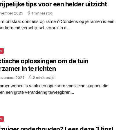
ijpelijke tips voor een helder uitzicht
ovember 2025
1 min leestijd
m ontstaat condens op ramen?Condens op je ramen is een
orkomend verschijnsel, vooral in d...
n
ktische oplossingen om de tuin
zamer in te richten
november 2024
2 min leestijd
amer wonen is vaak een optelsom van kleine stappen die
en een grote verandering teweegbren...
n
fzuiger onderhouden? Lees deze 3 tips!