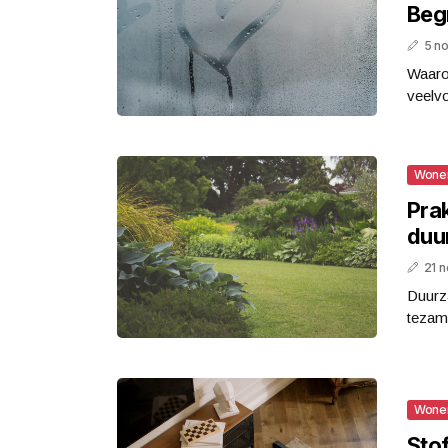
Begr
5 n
Waaro
veelvo
Wone
Pra
duur
21 
Duurz
tezam
Wone
Sto