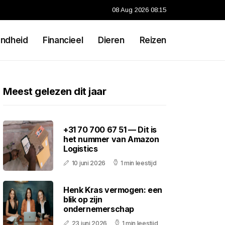
08 Aug 2026 08:15
ndheid
Financieel
Dieren
Reizen
Meest gelezen dit jaar
+31 70 700 67 51 — Dit is
het nummer van Amazon
Logistics
10 juni 2026
1 min leestijd
Henk Kras vermogen: een
blik op zijn
ondernemerschap
23 juni 2026
1 min leestijd