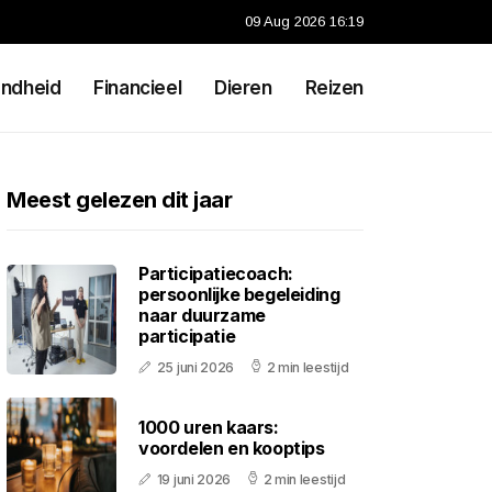
09 Aug 2026 16:19
ndheid
Financieel
Dieren
Reizen
Meest gelezen dit jaar
Participatiecoach:
persoonlijke begeleiding
naar duurzame
participatie
25 juni 2026
2 min leestijd
1000 uren kaars:
voordelen en kooptips
19 juni 2026
2 min leestijd