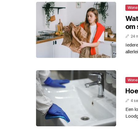
Wone
Wat
om 
24 
Iedere
allerl
Wone
Hoe
4 s
Een lo
Loodgi