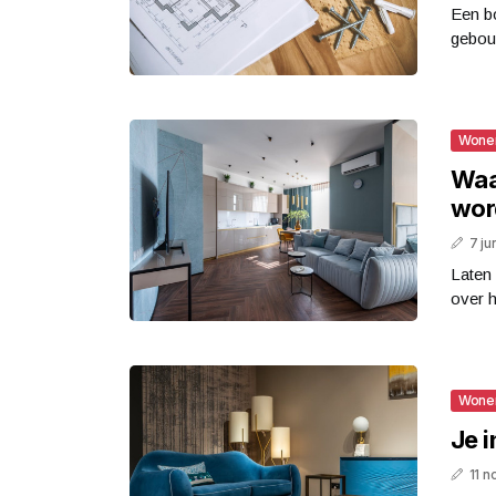
Een bo
gebou
Wone
Waa
wor
7 ju
Laten 
over h
Wone
Je 
11 