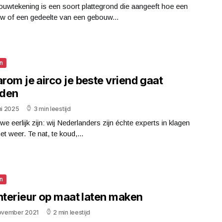
uwtekening is een soort plattegrond die aangeeft hoe een
w of een gedeelte van een gebouw...
n
rom je airco je beste vriend gaat
den
ni 2025
3 min leestijd
we eerlijk zijn: wij Nederlanders zijn échte experts in klagen
et weer. Te nat, te koud,...
n
interieur op maat laten maken
november 2021
2 min leestijd