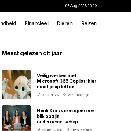
06 Aug 2026 23:39
ndheid
Financieel
Dieren
Reizen
Meest gelezen dit jaar
Veilig werken met
Microsoft 365 Copilot: hier
moet je op letten
3 juli 2026
2 min leestijd
Henk Kras vermogen: een
blik op zijn
ondernemerschap
23 juni 2026
1 min leestijd