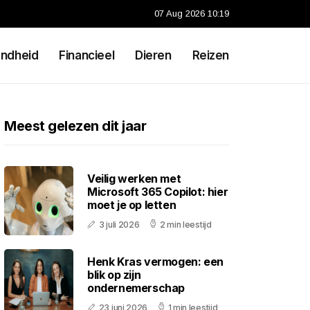
07 Aug 2026 10:19
ndheid
Financieel
Dieren
Reizen
Meest gelezen dit jaar
Veilig werken met
Microsoft 365 Copilot: hier
moet je op letten
3 juli 2026
2 min leestijd
Henk Kras vermogen: een
blik op zijn
ondernemerschap
23 juni 2026
1 min leestijd