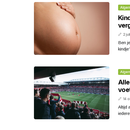
Alge
Kind
ver
2 ju
Ben je
kindje
Alge
Alle
voe
14 
Altijd
iedere