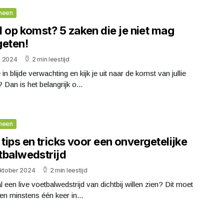
meen
 op komst? 5 zaken die je niet mag
geten!
li 2024
2 min leestijd
 in blijde verwachting en kijk je uit naar de komst van jullie
? Dan is het belangrijk o...
meen
 tips en tricks voor een onvergetelijke
tbalwedstrijd
oktober 2024
2 min leestijd
 al een live voetbalwedstrijd van dichtbij willen zien? Dit moet
en minstens één keer in...