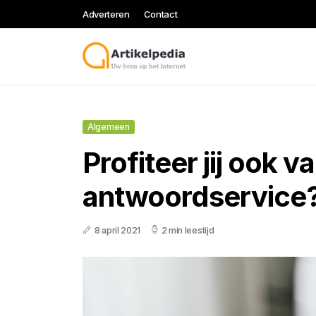
Adverteren
Contact
Algemeen
Profiteer jij ook v
antwoordservice
8 april 2021
2 min leestijd