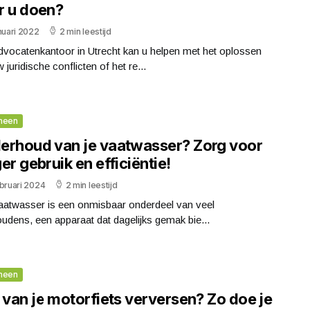
r u doen?
nuari 2022
2 min leestijd
dvocatenkantoor in Utrecht kan u helpen met het oplossen
 juridische conflicten of het re...
meen
erhoud van je vaatwasser? Zorg voor
er gebruik en efficiëntie!
bruari 2024
2 min leestijd
aatwasser is een onmisbaar onderdeel van veel
udens, een apparaat dat dagelijks gemak bie...
meen
 van je motorfiets verversen? Zo doe je