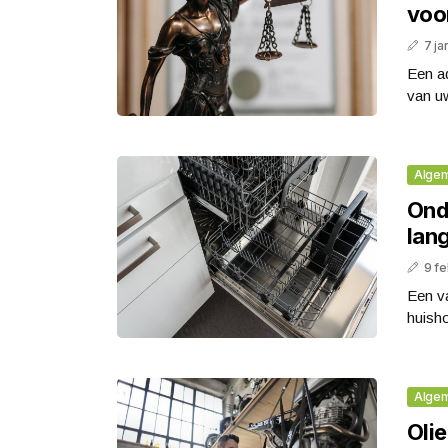
voo
7 ja
Een a
van uw
Alge
Ond
lang
9 fe
Een v
huisho
Alge
Olie