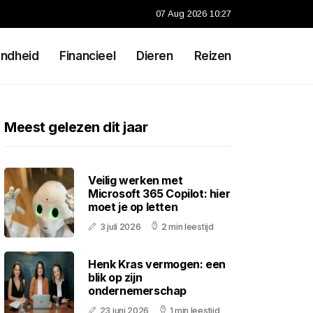
07 Aug 2026 10:27
ndheid
Financieel
Dieren
Reizen
Meest gelezen dit jaar
Veilig werken met
Microsoft 365 Copilot: hier
moet je op letten
3 juli 2026
2 min leestijd
Henk Kras vermogen: een
blik op zijn
ondernemerschap
23 juni 2026
1 min leestijd