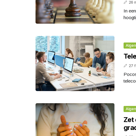
26 
In een
hoogti
Alge
Tel
27 f
Pocos 
telec
Alge
Zet
gra