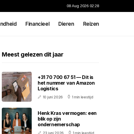
08 Aug 2026 02:28
ndheid
Financieel
Dieren
Reizen
Meest gelezen dit jaar
+31 70 700 67 51 — Dit is
het nummer van Amazon
Logistics
10 juni 2026
1 min leestijd
Henk Kras vermogen: een
blik op zijn
ondernemerschap
23 juni 2026
1 min leestijd