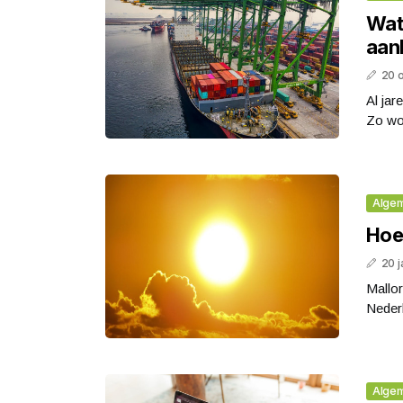
Wat 
aan
20 
Al jar
Zo wor
Alge
Hoe
20 j
Mallor
Nederl
Alge