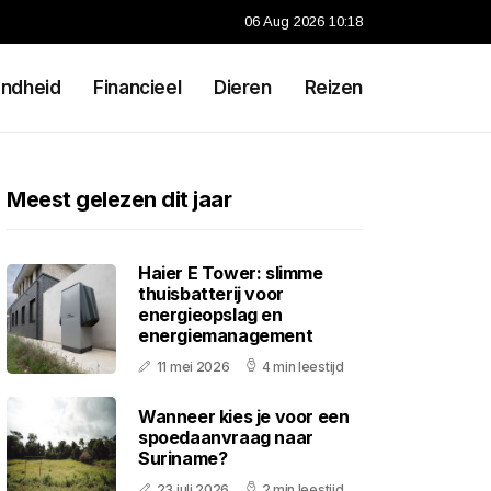
06 Aug 2026 10:18
ndheid
Financieel
Dieren
Reizen
Meest gelezen dit jaar
Haier E Tower: slimme
thuisbatterij voor
energieopslag en
energiemanagement
11 mei 2026
4 min leestijd
Wanneer kies je voor een
spoedaanvraag naar
Suriname?
23 juli 2026
2 min leestijd