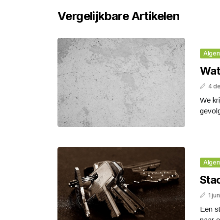
Vergelijkbare Artikelen
Alge
Wat
4 d
We kri
gevolg
Alge
Sta
1 ju
Een st
naar e