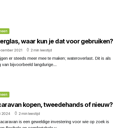
meen
erglas, waar kun je dat voor gebruiken?
ecember 2021
2 min leestijd
jgen er steeds meer mee te maken; wateroverlast. Dit is als
 van bijvoorbeeld langdurige...
meen
caravan kopen, tweedehands of nieuw?
ni 2024
2 min leestijd
acaravan is een geweldige investering voor wie op zoek is
en flexibele en comfortabele v...