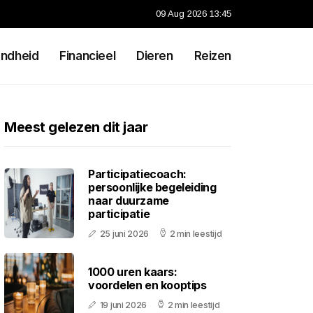
09 Aug 2026 13:45
ndheid
Financieel
Dieren
Reizen
Meest gelezen dit jaar
Participatiecoach:
persoonlijke begeleiding
naar duurzame
participatie
25 juni 2026
2 min leestijd
1000 uren kaars:
voordelen en kooptips
19 juni 2026
2 min leestijd