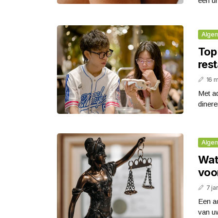
een un
Alge
Top
res
16 
Met a
dinere
Alge
Wat
voo
7 ja
Een a
van uw