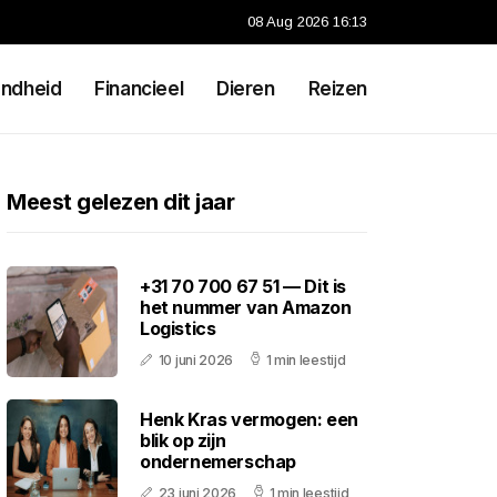
08 Aug 2026 16:13
ndheid
Financieel
Dieren
Reizen
Meest gelezen dit jaar
+31 70 700 67 51 — Dit is
het nummer van Amazon
Logistics
10 juni 2026
1 min leestijd
Henk Kras vermogen: een
blik op zijn
ondernemerschap
23 juni 2026
1 min leestijd