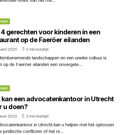
iversele reflex van het me...
meen
 4 gerechten voor kinderen in een
taurant op de Faeröer eilanden
maart 2025
2 min leestijd
dembenemende landschappen en een unieke cultuur is
n op de Faeröer eilanden een onvergete...
meen
 kan een advocatenkantoor in Utrecht
r u doen?
nuari 2022
2 min leestijd
dvocatenkantoor in Utrecht kan u helpen met het oplossen
 juridische conflicten of het re...