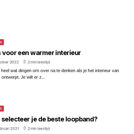
n
s voor een warmer interieur
ktober 2022
2 min leestijd
n heel wat dingen om over na te denken als je het interieur van
 ontwerpt. Je wilt er z...
n
 selecteer je de beste loopband?
bruari 2021
2 min leestijd