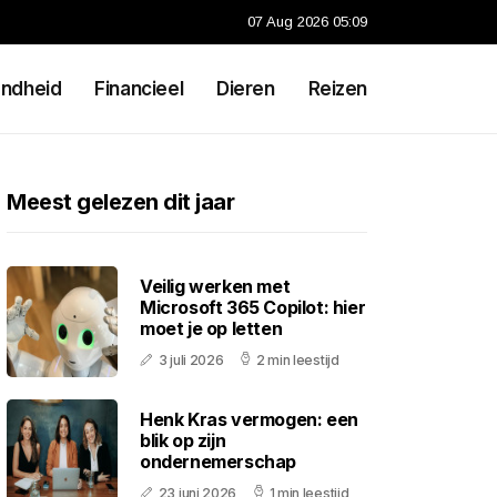
07 Aug 2026 05:09
ndheid
Financieel
Dieren
Reizen
Meest gelezen dit jaar
Veilig werken met
Microsoft 365 Copilot: hier
moet je op letten
3 juli 2026
2 min leestijd
Henk Kras vermogen: een
blik op zijn
ondernemerschap
23 juni 2026
1 min leestijd