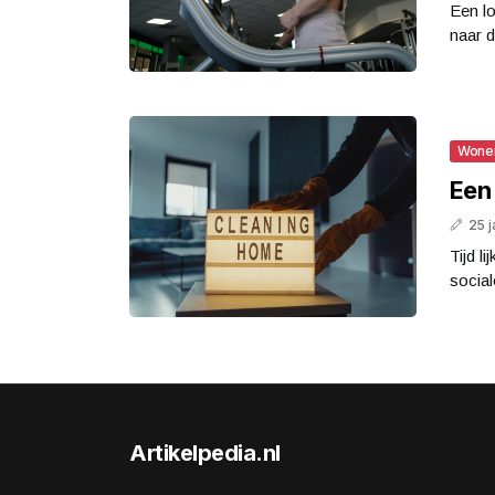
Een lo
naar d
Wone
Een 
25 j
Tijd l
social
Artikelpedia.nl