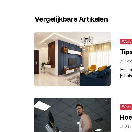
Vergelijkbare Artikelen
Wone
Tip
1 o
Er zij
je huis
Wone
Hoe
2 fe