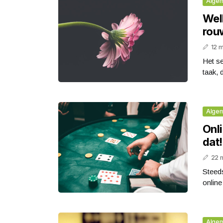
Alge
Wel
rou
12 
Het s
taak, 
Alge
Onli
dat!
22 
Steeds
online
Alge