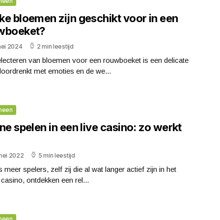
meen
ke bloemen zijn geschikt voor in een
wboeket?
mei 2024
2 min leestijd
electeren van bloemen voor een rouwboeket is een delicate
doordrenkt met emoties en de we...
meen
ne spelen in een live casino: zo werkt
mei 2022
5 min leestijd
 meer spelers, zelf zij die al wat langer actief zijn in het
 casino, ontdekken een rel...
meen