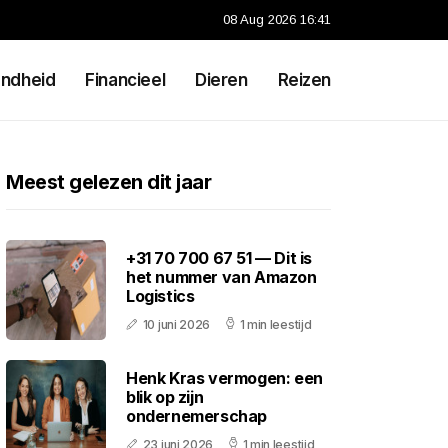
08 Aug 2026 16:41
ndheid
Financieel
Dieren
Reizen
Meest gelezen dit jaar
+31 70 700 67 51 — Dit is
het nummer van Amazon
Logistics
10 juni 2026
1 min leestijd
Henk Kras vermogen: een
blik op zijn
ondernemerschap
23 juni 2026
1 min leestijd