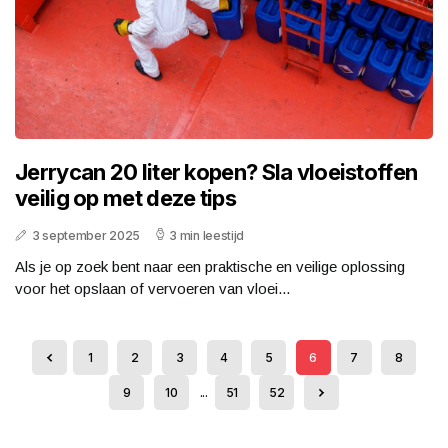
Jerrycan 20 liter kopen? Sla vloeistoffen
veilig op met deze tips
3 september 2025
3 min leestijd
Als je op zoek bent naar een praktische en veilige oplossing
voor het opslaan of vervoeren van vloei...
1
2
3
4
5
6
7
8
9
10
...
51
52