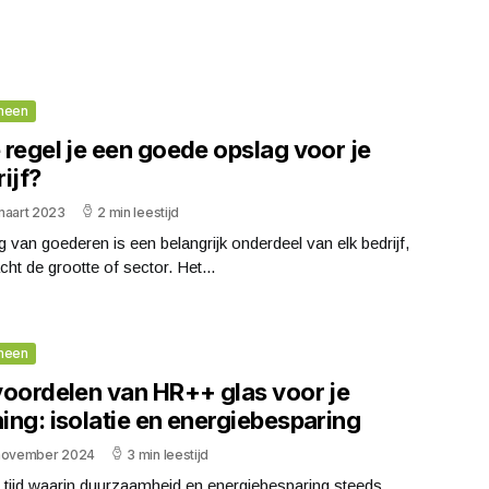
meen
 regel je een goede opslag voor je
ijf?
maart 2023
2 min leestijd
 van goederen is een belangrijk onderdeel van elk bedrijf,
ht de grootte of sector. Het...
meen
voordelen van HR++ glas voor je
ing: isolatie en energiebesparing
november 2024
3 min leestijd
 tijd waarin duurzaamheid en energiebesparing steeds