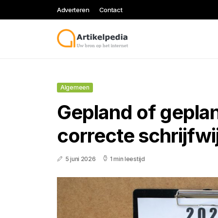
Adverteren
Contact
Algemeen
Gepland of geplann
correcte schrijfwi
5 juni 2026
1 min leestijd