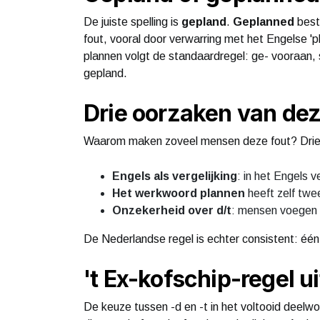
De juiste spelling is
gepland
.
Geplanned
best
fout, vooral door verwarring met het Engelse '
plannen volgt de standaardregel: ge- vooraan, 
gepland.
Drie oorzaken van dez
Waarom maken zoveel mensen deze fout? Drie
Engels als vergelijking
: in het Engels v
Het werkwoord plannen
heeft zelf twe
Onzekerheid over d/t
: mensen voegen v
De Nederlandse regel is echter consistent: één 
't Ex-kofschip-regel u
De keuze tussen -d en -t in het voltooid deelwo