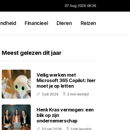
07 Aug 2026 06:36
ndheid
Financieel
Dieren
Reizen
Meest gelezen dit jaar
Veilig werken met
Microsoft 365 Copilot: hier
moet je op letten
3 juli 2026
2 min leestijd
Henk Kras vermogen: een
blik op zijn
ondernemerschap
23 juni 2026
1 min leestijd