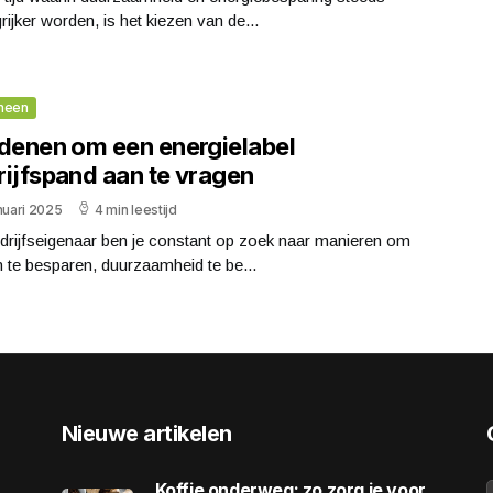
rijker worden, is het kiezen van de...
meen
edenen om een energielabel
rijfspand aan te vragen
nuari 2025
4 min leestijd
drijfseigenaar ben je constant op zoek naar manieren om
 te besparen, duurzaamheid te be...
Nieuwe artikelen
Koffie onderweg: zo zorg je voor