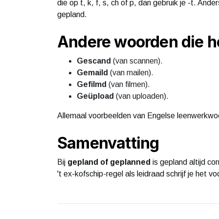
die op t, k, f, s, ch of p, dan gebruik je -t. And
gepland.
Andere woorden die h
Gescand
(van scannen).
Gemaild
(van mailen).
Gefilmd
(van filmen).
Geüpload
(van uploaden).
Allemaal voorbeelden van Engelse leenwerkwo
Samenvatting
Bij
gepland of geplanned
is gepland altijd c
't ex-kofschip-regel als leidraad schrijf je het