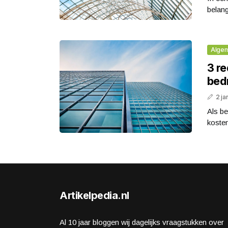
belang
Alge
3 r
bed
2 ja
Als be
kosten
Artikelpedia.nl
Al 10 jaar bloggen wij dagelijks vraagstukken over