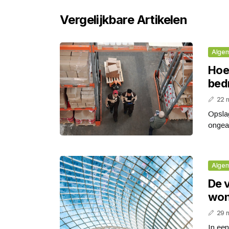
Vergelijkbare Artikelen
Alge
Hoe
bedr
22 
Opslag
ongeac
Alge
De 
won
29 
In een