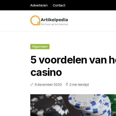
Adverteren
Contact
Algemeen
5 voordelen van h
casino
9 december 2020
2 min leestijd