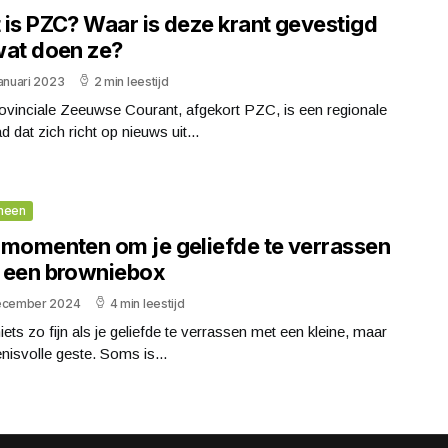
 is PZC? Waar is deze krant gevestigd
wat doen ze?
anuari 2023
2 min leestijd
ovinciale Zeeuwse Courant, afgekort PZC, is een regionale
d dat zich richt op nieuws uit...
meen
 momenten om je geliefde te verrassen
 een browniebox
ecember 2024
4 min leestijd
niets zo fijn als je geliefde te verrassen met een kleine, maar
nisvolle geste. Soms is...