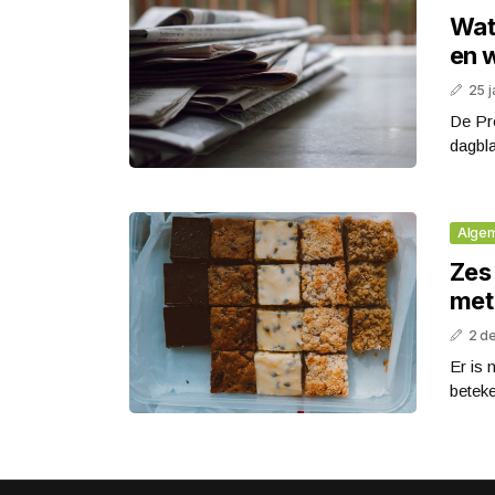
Wat
en 
25 j
De Pr
dagbla
Alge
Zes
met
2 d
Er is 
beteke