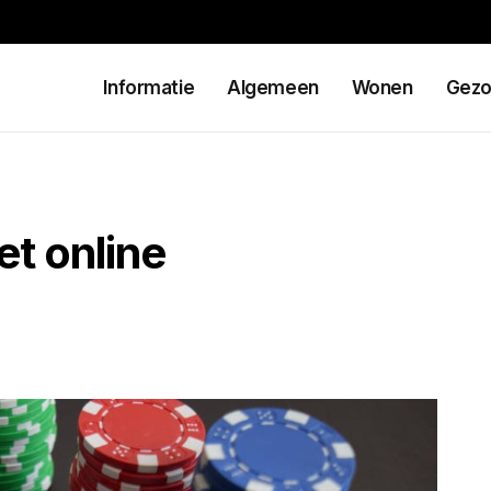
Informatie
Algemeen
Wonen
Gezo
et online