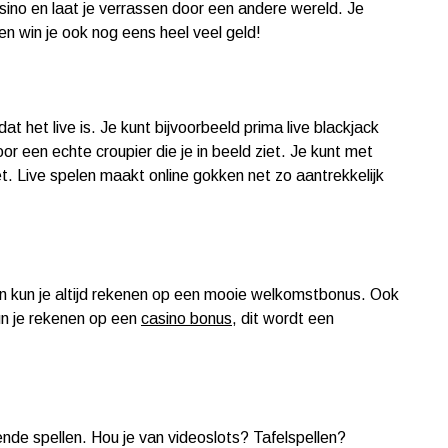
asino en laat je verrassen door een andere wereld. Je
n win je ook nog eens heel veel geld!
at het live is. Je kunt bijvoorbeeld prima live blackjack
oor een echte croupier die je in beeld ziet. Je kunt met
t. Live spelen maakt online gokken net zo aantrekkelijk
 dan kun je altijd rekenen op een mooie welkomstbonus. Ook
 kun je rekenen op een
casino bonus
, dit wordt een
lende spellen. Hou je van videoslots? Tafelspellen?