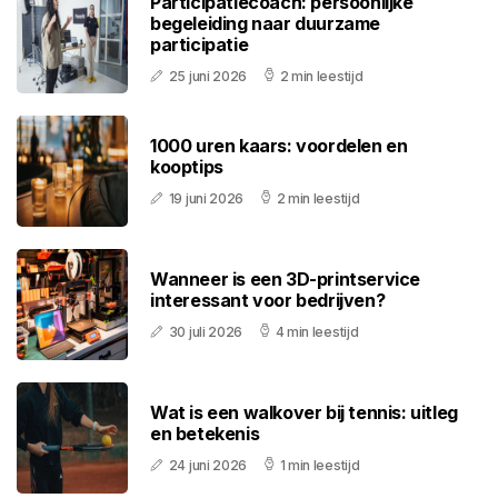
Participatiecoach: persoonlijke
begeleiding naar duurzame
participatie
25 juni 2026
2 min leestijd
1000 uren kaars: voordelen en
kooptips
19 juni 2026
2 min leestijd
Wanneer is een 3D-printservice
interessant voor bedrijven?
30 juli 2026
4 min leestijd
Wat is een walkover bij tennis: uitleg
en betekenis
24 juni 2026
1 min leestijd