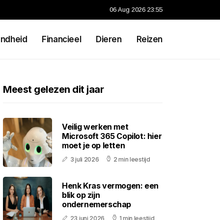
06 Aug 2026 23:55
ndheid
Financieel
Dieren
Reizen
Meest gelezen dit jaar
Veilig werken met
Microsoft 365 Copilot: hier
moet je op letten
3 juli 2026
2 min leestijd
Henk Kras vermogen: een
blik op zijn
ondernemerschap
23 juni 2026
1 min leestijd