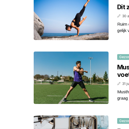
Dit 
30 
Ruim d
gelijk
Gezo
Mus
voet
31 j
Mustha
graag 
Gezo